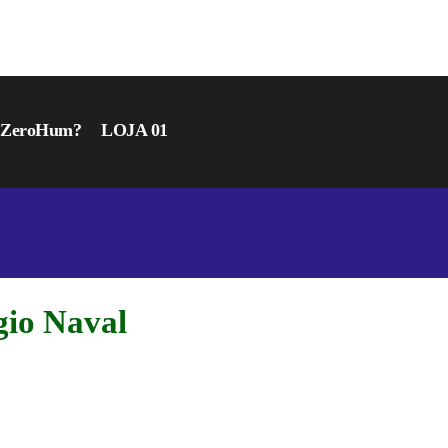
r ZeroHum?
LOJA 01
gio Naval
OLÉGIO NAVAL — A
E DE TESTAR TUDO
ROVA!