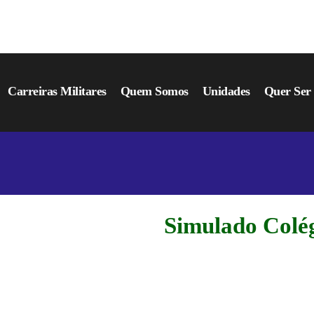
Carreiras Militares
Quem Somos
Unidades
Quer Se
Simulado Colé
SIMULADO C
SUA CHANC
ANTES DA P