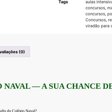
Tags
aulas intensiv
concursos
,
ma
concursos
,
po
Concursos
,
r
viradão para 
valiações (0)
 NAVAL — A SUA CHANCE D
safio do Colégio Naval?