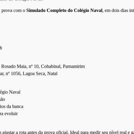
à prova com o
Simulado Completo do Colégio Naval
, em dois dias i
2h
Rosado Maia, nº 10, Cohabinal, Parnamirim
r, nº 1056, Lagoa Seca, Natal
légio Naval
são
ios da banca
a evoluir
ajustar a rota antes da prova oficial. Ideal para medir seu nível real e 