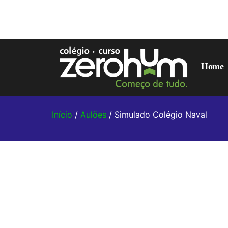
Home
Início
/
Aulões
/ Simulado Colégio Naval