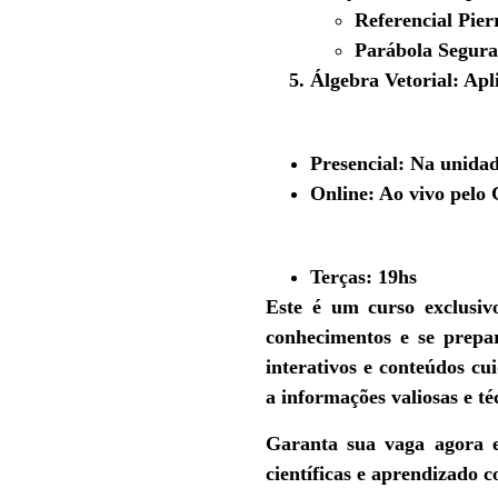
Referencial Pier
Parábola Segur
Álgebra Vetorial:
Apli
Modalidades:
Presencial:
Na unidad
Online:
Ao vivo pelo 
Dia e Horário:
Terças: 19hs
Este é um curso exclusi
conhecimentos e se prepa
interativos e conteúdos c
a informações valiosas e té
Garanta sua vaga agora
e
científicas e aprendizado 