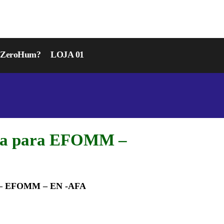
r ZeroHum?
LOJA 01
ada para EFOMM –
a – EFOMM – EN -AFA