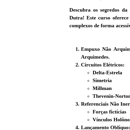
Descubra os segredos da
Dutra
! Este curso oferece
complexos de forma acessív
O que você vai aprender:
Empuxo Não Arquim
Arquimedes.
Circuitos Elétricos:
Delta-Estrela
Simetria
Millman
Thevenin-Norto
Referenciais Não Iner
Forças fictícias
Vínculos Holôn
Lançamento Oblíquo