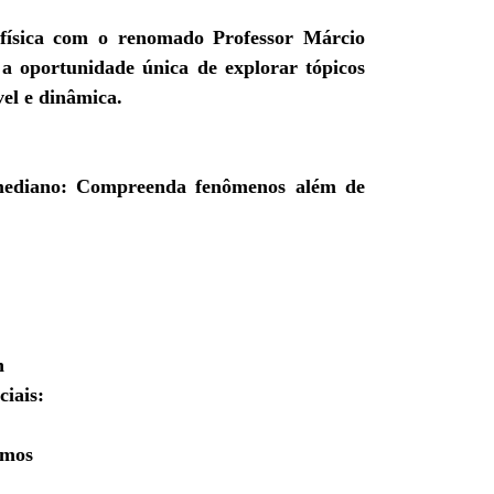
 física com o renomado
Professor Márcio
 a oportunidade única de explorar tópicos
el e dinâmica.
ediano:
Compreenda fenômenos além de
n
ciais:
omos
: