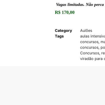
Vagas limitadas. Não perca
R$
170,00
Fora de estoque
Category
Aulões
Tags
aulas intensiv
concursos
,
ma
concursos
,
po
Concursos
,
r
viradão para 