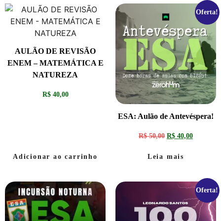
Oferta!
AULÃO DE REVISÃO
ENEM – MATEMÁTICA E
NATUREZA
R$
40,00
ESA: Aulão de Antevéspera!
R$
50,00
R$
40,00
Adicionar ao carrinho
Leia mais
Oferta!