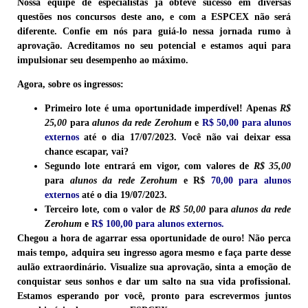
Nossa equipe de especialistas já obteve sucesso em diversas
questões nos concursos deste ano, e com a
ESPCEX
não será
diferente. Confie em nós para guiá-lo nessa jornada rumo à
aprovação. Acreditamos no seu potencial e estamos aqui para
impulsionar seu desempenho ao máximo.
Agora, sobre os ingressos:
Primeiro lote
é uma oportunidade imperdível! Apenas
R$
25,00
para
alunos da rede Zerohum
e
R$ 50,00 para alunos
externos
até o dia 17/07/2023. Você não vai deixar essa
chance escapar, vai?
Segundo lote
entrará em vigor, com valores de
R$ 35,00
para
alunos da rede Zerohum
e R$
70,00 para alunos
externos
até o dia 19/07/2023.
Terceiro lote
, com o valor de
R$ 50,00
para
alunos da rede
Zerohum
e
R$ 100,00 para alunos externos.
Chegou a hora de agarrar essa oportunidade de ouro!
Não perca
mais tempo, adquira seu ingresso agora mesmo e faça parte desse
aulão extraordinário. Visualize sua aprovação, sinta a emoção de
conquistar seus sonhos e dar um salto na sua vida profissional.
Estamos esperando por você, pronto para escrevermos juntos