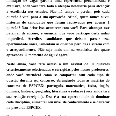
limitação de vagas garante uma experiência personalizada e
exclusiva, onde você terá toda a
atenção
necessária para alcançar
a
excelência
nos estudos. Não há tempo a perder, pois cada
questão é vital para a sua
aprovação
.
Afinal, quem nunca ouviu
histórias de candidatos que foram reprovados por apenas 1
questão?
Não deixe isso acontecer com você! Para alcançar esse
patamar de sucesso, é essencial que você participe deste aulão
imperdível. Acredite, candidatos que deixam passar essa
oportunidade única, lamentam as questões perdidas e sofrem com
o arrependimento.
Não seja mais um na estatística dos quase
aprovados.
O momento de agir é agora!
Neste aulão, você terá acesso a um arsenal de 50 questões
criteriosamente selecionadas e corrigidas pelos nossos professores,
onde você entenderá como se comportar com cada tipo de
questão durante seu concurso, abrangendo todas as matérias do
concurso de
ESPCEX
: português, matemática, física, inglês,
química, história, geografia, literatura e redação (
você ainda terá
sua redação corrigida
). Essa é a sua oportunidade de dominar
cada disciplina, aumentar seu nível de conhecimento e se destacar
na prova da
ESPCEX.