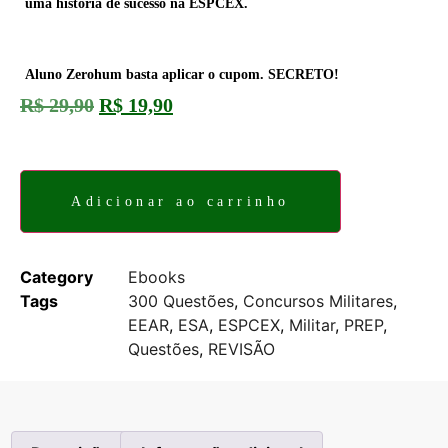
uma história de sucesso na
ESPCEX.
Aluno Zerohum basta aplicar o cupom. SECRETO!
R$
29,90
R$
19,90
11 em estoque
Adicionar ao carrinho
Category
Ebooks
Tags
300 Questões
,
Concursos Militares
,
EEAR
,
ESA
,
ESPCEX
,
Militar
,
PREP
,
Questões
,
REVISÃO