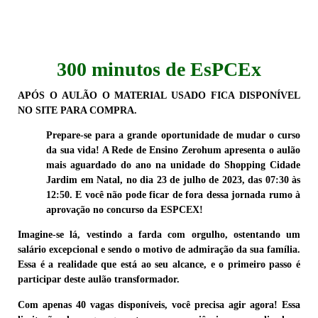
300 minutos de EsPCEx
APÓS O AULÃO O MATERIAL USADO FICA DISPONÍVEL
NO SITE PARA COMPRA.
Prepare-se para a grande
oportunidade
de mudar o curso
da sua vida! A Rede de Ensino Zerohum apresenta o
aulão
mais aguardado do ano
na unidade do Shopping Cidade
Jardim em Natal, no dia 23 de julho de 2023, das 07:30 às
12:50. E você não pode ficar de fora dessa jornada rumo à
aprovação no concurso da
ESPCEX!
Imagine-se lá, vestindo a
farda
com
orgulho
, ostentando um
salário
excepcional
e sendo o motivo de
admiração
da sua
família
.
Essa é a realidade que está ao seu alcance, e o primeiro passo é
participar deste aulão transformador.
Com apenas 40 vagas disponíveis,
você precisa agir agora! Essa