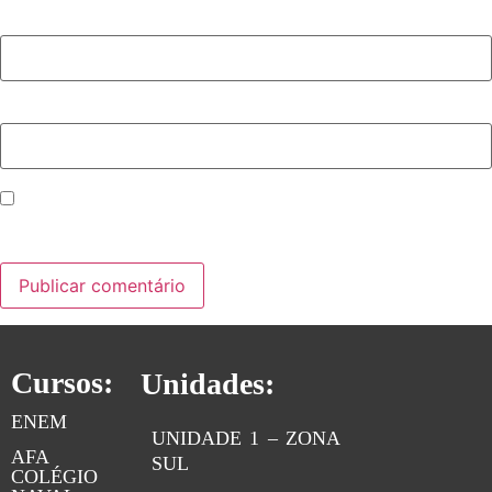
E-mail
*
Site
Salvar meus dados neste navegador para a próxima vez
que eu comentar.
Cursos:
Unidades:
ENEM
UNIDADE 1 – ZONA
AFA
SUL
COLÉGIO