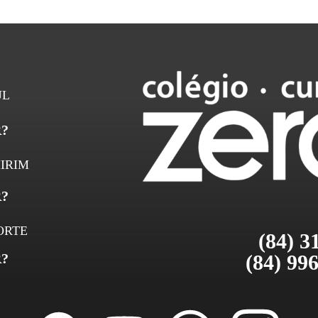
condução elétrica, […]
UL
?
IRIM
?
ORTE
(84) 3
(84) 99
?