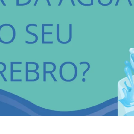
uncionamento? Se liga nessa dica simples. Mantenha-se hid
érebro. Pense comigo! Nosso corpo é formado principalme