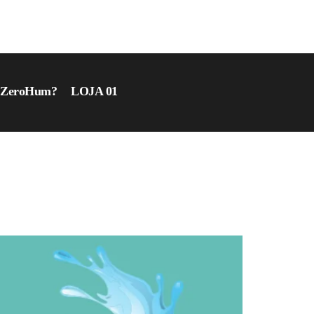
r ZeroHum?
LOJA 01