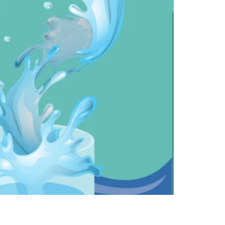
ratado. Isso mesmo que você leu. A falta de
nte por água, correto? Água e sais minerais