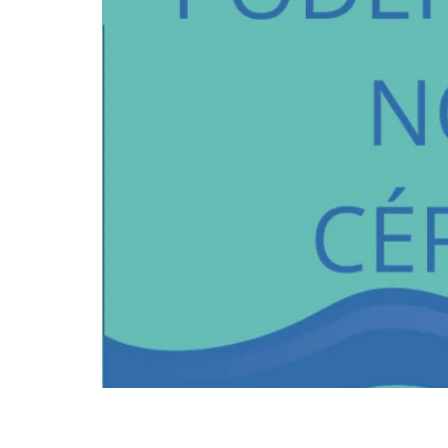
Gostaria de ter seu cérebro sempre em bom f
água prejudica o bom funcionamento do seu c