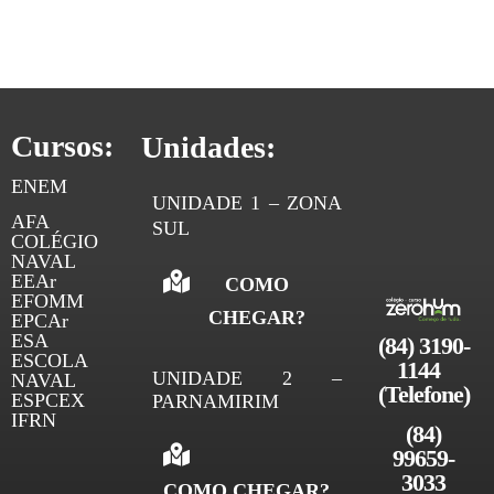
estudada, não vai mais precisar revisar. “Errouuuuuu!!!!”.
O primeiro passo para esquecer alguma coisa é achar
que não vai esquecer. […]
Cursos:
Unidades:
ENEM
UNIDADE 1 – ZONA
AFA
SUL
COLÉGIO
NAVAL
EEAr
COMO
EFOMM
CHEGAR?
EPCAr
ESA
(84) 3190-
ESCOLA
1144 
UNIDADE 2 –
NAVAL
(Telefone)
ESPCEX
PARNAMIRIM
IFRN
(84)
99659-
3033
COMO CHEGAR?