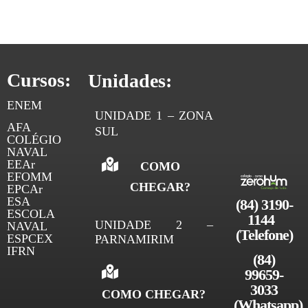
choose from the options of None, Left, Right,
and Center. In […]
Cursos:
Unidades:
ENEM
UNIDADE 1 – ZONA
AFA
SUL
COLÉGIO
NAVAL
EEAr
COMO
EFOMM
CHEGAR?
EPCAr
ESA
(84) 3190-
ESCOLA
1144 
UNIDADE 2 –
NAVAL
(Telefone)
ESPCEX
PARNAMIRIM
IFRN
(84)
99659-
3033
COMO CHEGAR?
(
Whatsapp)