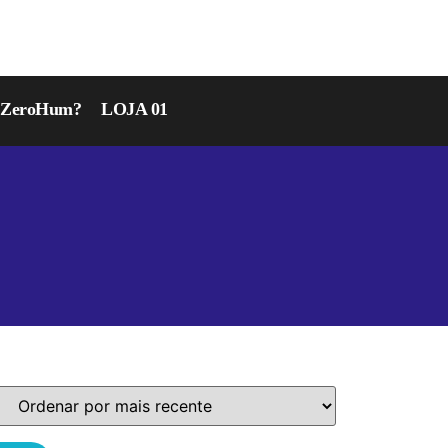
r ZeroHum?
LOJA 01