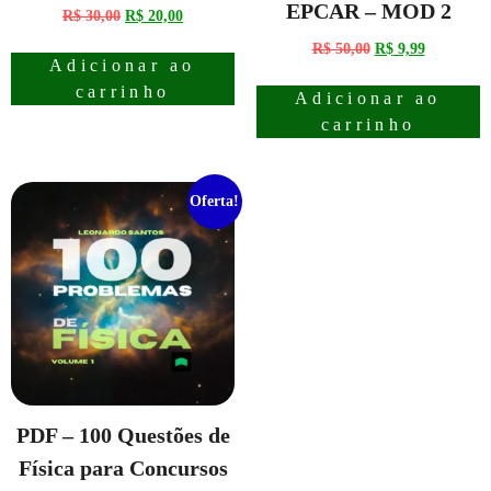
EPCAR – MOD 2
R$
30,00
R$
20,00
R$
50,00
R$
9,99
Adicionar ao
carrinho
Adicionar ao
carrinho
Oferta!
PDF – 100 Questões de
Física para Concursos