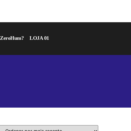
r ZeroHum?
LOJA 01