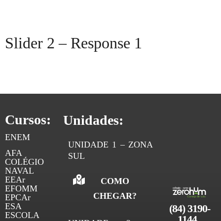
AQUI começa o seu sonho! Seja o próximo ROSTO
militar! SEJA ZEROHUM!
Slider 2 – Response 1
AQUI começa o seu sonho! Dê o START na sua carreira
militar!
Cursos:
Unidades:
ENEM
UNIDADE 1 – ZONA
AFA
SUL
COLÉGIO
NAVAL
EEAr
COMO
EFOMM
CHEGAR?
EPCAr
ESA
(84) 3190-
ESCOLA
1144 