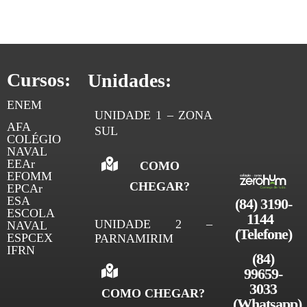
choose from the options of None, Left, Right,
and Center. In […]
Cursos:
Unidades:
ENEM
UNIDADE 1 – ZONA
AFA
SUL
COLÉGIO
NAVAL
EEAr
COMO
EFOMM
CHEGAR?
EPCAr
ESA
(84) 3190-
ESCOLA
1144 
UNIDADE 2 –
NAVAL
(Telefone)
ESPCEX
PARNAMIRIM
IFRN
(84)
99659-
3033
COMO CHEGAR?
(
Whatsapp)